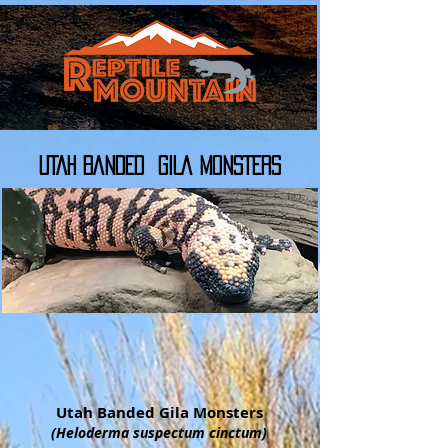
UTAH BANDED
GILA MONSTERS
Utah Banded Gila Monsters
(Heloderma suspectum cinctum)