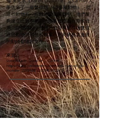
倫·奧斯本（Karen Osborne）從CalPoly大
學借來了一個繁殖組（10多種動物）。從
這些動物和一些動物園的家畜中，他們能
夠建立出數不相關的圈養繁殖吉拉斯的母
系。從那時起，他們一直在有選擇地繁殖
這些動物的顏色和圖案。所有來自其血統
的動物都隨附文件。
來源：
Steve和Karen Osborne，（2019年）
https://www.probreeders.com/utah-banded-gila-
monster
[訪問時間：2020年3月20日]