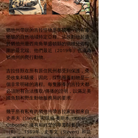
猶他州帶狀的吉拉怪物是美國唯一的有毒
蜥蜴的自然地域特定亞種。這些動物起源
於猶他州最西南角華盛頓縣的物種分佈範
圍的最北端。他們最近（2019年）也成為
猶他州的爬行動物。
吉拉怪獸在所有原住民州都受到保護，免
受收集和騷擾，因此，採購圈養動物是一
個非常明確的過程。每隻圈養的吉拉犬都
必須附有合法獲取/傳播的證明，以滿足美
國魚類和野生動物服務局的要求。
幾乎所有私有的猶他州帶吉拉家族都來自
史蒂夫（Steve）和凱倫·奧斯本（Karen
Osborne）擁有和經營的專業飼養員
（R）。 1989年，史蒂文（Steven）和凱