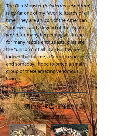
The Gila Monster (
Heloderma suspectum
)
is by far one of my favorite lizards of all
time. They are an icon of the American
Southwest and a legend of the reptile
world for many herpetologists. In fact
for many reptile enthusiasts, gilas are
the "unicorn" of all lizards. They are
indeed that for me, a "unicorn species,"
and someday I hope to breed a small
group of these amazing venomous
lizards.
猶他樂隊吉拉怪獸
疑似赫氏皮膚病