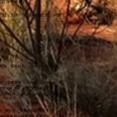
向資深專家學習。
時間裡，我有一家很小的企業，叫做
評。
物：
蛇，響尾蛇色。 Reptilia（GB）。
響尾蛇（Crotalus cerastes
tr Herptol。研究[網絡應用]
.com/articles/ophioghagybysidewin
勞動：關於在北部被俘藍鼻石龍子
ntermedia）中長期分娩事件的簡要說明。