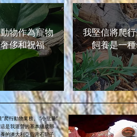
行動物作為寵物
我堅信將爬行
種奢侈和祝福
飼養是一種
”爬行動物業務。 “小批量”
，這是我運營的基本組成部
飼養的澳大利亞藍舌石龍子