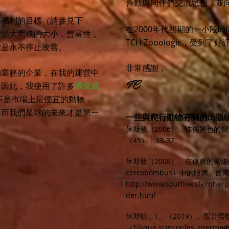
喜歡與同伴們交流思想，並
佳福利的目標（請參見下
在2000年代初期的一小段
以擴大圍欄的大小，豐富性，
TCH Zooologic，受到了好
標是永不停止改善。
非常感謝，
物業務的企業，在我的運營中
TC
。因此，我使用了許多
環保或
不是市場上最便宜的動物，
，而我們星球的未來才是第一
一些與爬行動物有關的出版
休斯敦（2006）。侏儒褪色的響尾
（45）：33-37。
休斯敦（2008）。在俘虜的索諾蘭沙漠
cercobombus）中的眼病。西南C
http://www.southwesternherp
der.html
休斯頓，T。（2019）。艱苦
（Tiliqua scincoides i