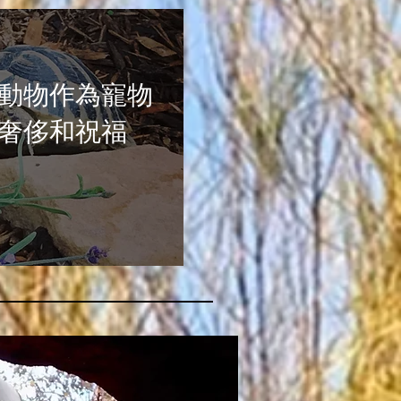
動物作為寵物
奢侈和祝福