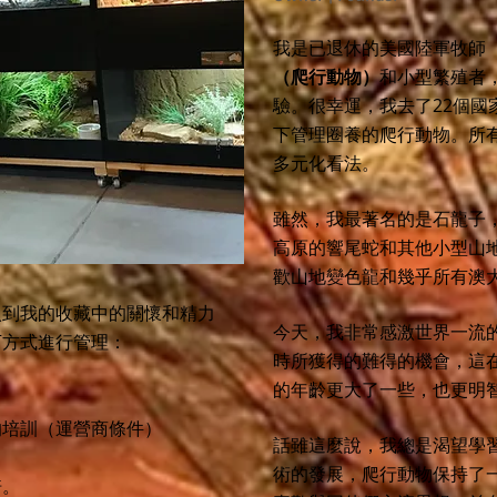
我是已退休的美國陸軍牧師
（爬行動物）
和小型繁殖者
驗。很幸運，我
去了22個國
下管理圈養的爬行動物。所
多元化看法。
雖然，我最著名的是石龍子
高原的響尾蛇和其他小型山
歡山地變色龍和幾乎所有澳大利亞
入到我的收藏中的關懷和精力
今天，我非常感激世界一流
下方式進行管理：
時所獲得的難得的機會，這
的年齡更大了一些，也更明
的培訓（運營商條件）
話雖這麼說，我總是渴望學
術的發展，爬行動物保持了
倍。