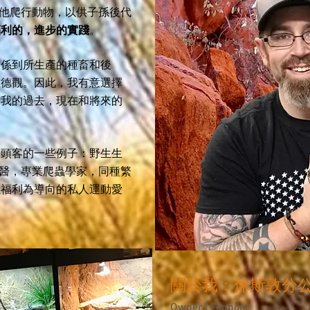
他爬行動物，以供子孫後代
福利的，進步的實踐
。
關係到所生產的種畜和後
道德觀。因此，我有意選擇
信我的過去，現在和將來的
回頭客的一些例子：野生生
獸醫，專業爬蟲學家，同種繁
以福利為導向的私人運動愛
關於我：休斯敦分
Owner | Founder