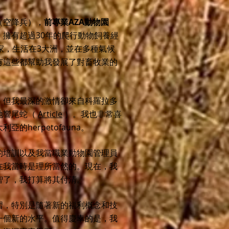
（空降兵），
前專業
AZA動物園
，擁有超過30年的爬行動物飼養經
家，生活在3大洲，並
在多種氣候
有這些都幫助我發展了對畜牧業的
，但我最深的激情卻來自科羅拉多
地響尾蛇（
Article
）。我也非常喜
的herpetofauna。
的培訓以及我當職業動物園管理員
在我當時是理所當然的。現在，我
智了，我打算將其付清。
習，特別是隨著新的福利概念和技
一個新的水平。值得慶幸的是，我