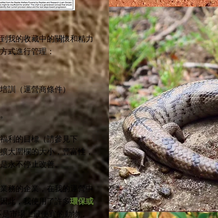
到我的收藏中的關懷和精力
下方式進行管理：
培訓（運營商條件）
。
福利的目標（請參見下
擴大圍欄的大小，豐富性，
是永不停止改善。
業務的企業，在我的運營中
因此，我使用了許多
環保或
不是市場上最便宜的動物，