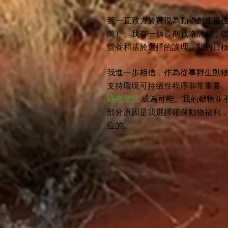
我一直致力於實現為動物創造最
圖）。我有一個長期戰略計劃，
營養和基於選擇的護理。我的目
我進一步相信，作為從事野生動
支持環境可持續性程序非常重要
綠色
做法
成為
可能。我的動物並
部分原因是我選擇確保動物福利
位的。