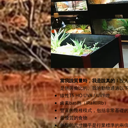
當我說質量時，我是說真的！
投
是無與倫比的。我的動物通過以
線性T5 HO UVA / UVB燈
鹵素bas熱（IRa和IRb）
豐富的幾種模式，包括非常基礎
最優質的食物
外殼的尺寸幾乎是行業標準的兩