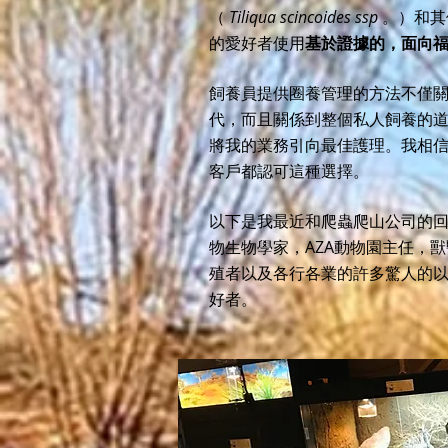
（
Tiliqua scincoides ssp
。）和其
的愛好者使用
基於證據的，面向
飼養員提供圈養管理的方法不僅
代，而且關係到整個私人飼養的
將我的業務引向最佳護理。我相
客戶都認可這種選擇。
以下是我最近和爬蟲爬山公司的
物生物學家，AZA動物園主任，
殖者以及各行各業的許多驚人的
好者。