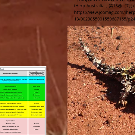
iHerp Australia，第13卷（
https://view.joomag.com/iherp
13/0023855001559687165/p2