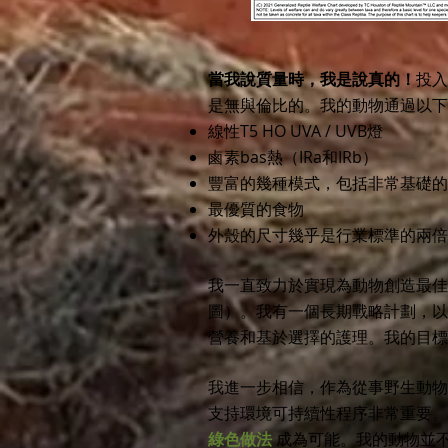
當我說質量時，我是說真的！
投入
是無與倫比的。我的動物通過以
線性T5 HO UVA / UVB燈
鹵素bas熱（IRa和IRb）
豐富的幾種模式，包括非常基礎的
最優質的食物
外殼的尺寸幾乎是行業標準的兩倍
我一直致力於實現為動物創造最佳
圖）。我有一個長期戰略計劃，以
營養和基於選擇的護理。我的目標
我進一步相信，作為從事野生動物
支持環境可持續性程序非常重要。
綠色
做法
成為
可能。我的動物並