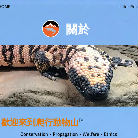
HOME
Litter Re
關於
歡迎來到爬行動物山
™
Conservation • Propagation • Welfare • Ethics