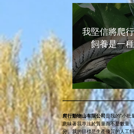
我堅信將爬
飼養是一
爬行動物山有限公司
是我的“小批量
意味著我專注於質量而不是數量
分。我的目標是生產優質的人工