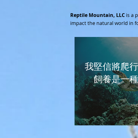
Reptile Mountain, LLC
is a 
impact the natural world in f
我堅信將爬
飼養是一