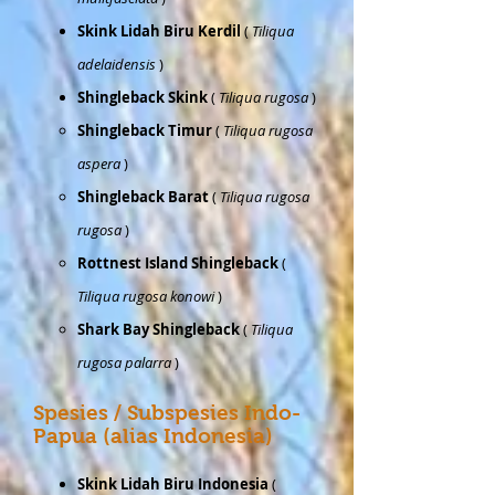
Skink Lidah Biru Kerdil
(
Tiliqua
adelaidensis
)
Shingleback Skink
(
Tiliqua rugosa
)
Shingleback Timur
(
Tiliqua rugosa
aspera
)
Shingleback Barat
(
Tiliqua rugosa
rugosa
)
Rottnest Island Shingleback
(
Tiliqua rugosa konowi
)
Shark Bay Shingleback
(
Tiliqua
rugosa palarra
)
Spesies / Subspesies Indo-
Papua (alias Indonesia)
Skink Lidah Biru Indonesia
(