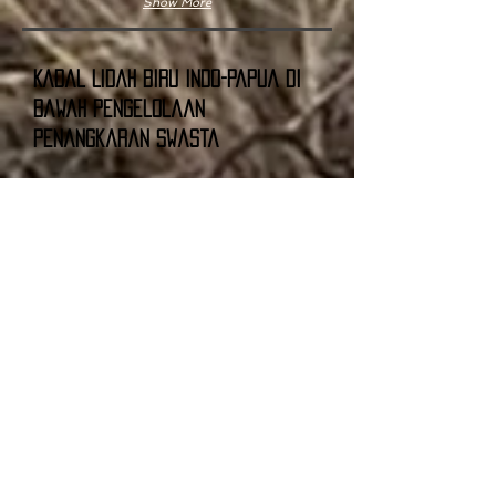
Show More
Kadal Lidah Biru Indo-Papua di
bawah Pengelolaan
Penangkaran Swasta
Secara historis,
pemerintah Indonesia dan
Papua Barat jauh lebih tidak membatasi
dengan undang-undang satwa liar mereka
terkait ekspor. Artinya, tidak banyak jika
ada batasan yang ditempatkan pada
pengumpulan liar, ekspor, atau penjualan
spesies Skink Lidah Biru Indo-Papua secara
keseluruhan.
Karena tidak adanya pembatasan, maka
ribuan Lidah Biru Indo-Papua dan spesies
lainnya diimpor ke Amerika Serikat dan
negara lain di seluruh dunia. Sebagian besar
spesimen dikumpulkan secara liar atau