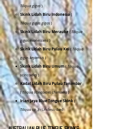
Tiliqua gigas
)
Skink Lidah Biru Indonesia
(
Tiliqua gigas gigas
)
Skink Lidah Biru Merauke
(
Tiliqua
gigas evanescens
)
Skink Lidah Biru Pulau Kei
(
Tiliqua
gigas keyiensis
)
Skink Lidah Biru Umum
(
Tiliqua
scincoides
)
Kadal Lidah Biru Pulau Tanimbar
(
Tiliqua scincoides chimaera
)
Irian Jaya Blue Tongue Skink
(
Tiliqua sp
.) - Undescribed
Australian Blue Tongue Skinks