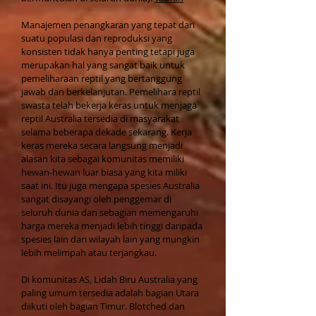
Manajemen penangkaran yang tepat dari
suatu populasi dan reproduksi yang
konsisten tidak hanya penting tetapi juga
merupakan hal yang sangat baik untuk
pemeliharaan reptil yang bertanggung
jawab dan berkelanjutan. Pemelihara reptil
swasta telah bekerja keras untuk menjaga
reptil Australia tersedia di masyarakat
selama beberapa dekade sekarang. Kerja
keras mereka secara langsung menjadi
alasan kita sebagai komunitas memiliki
hewan-hewan luar biasa yang kita miliki
saat ini. Itu juga mengapa spesies Australia
sangat disayangi oleh penggemar di
seluruh dunia dan sebagian memengaruhi
harga mereka menjadi lebih tinggi daripada
spesies lain dari wilayah lain yang mungkin
lebih melimpah atau terjangkau.
Di komunitas AS, Lidah Biru Australia yang
paling umum tersedia adalah bagian Utara
diikuti oleh bagian Timur. Blotched dan