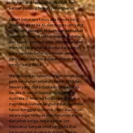
luar Australia harus ditangkarkan dari
barisan panjang hewan penangkaran.
Dalam beberapa kasus ada hewan yang
diselundupkan ke AS dan negara lain yang
disita oleh penegak hukum dan kemudian
dibiarkan tetap di sektor swasta. Beberapa
dari hewan tersebut telah dibesarkan dan
memiliki keturunan di komunitas saat ini.
Saya memiliki beberapa hewan dengan
garis keturunan yang dapat dilacak ke
pendiri yang disita.
Mengecualikan hewan dengan penelusuran
garis keturunan sebelum tahun 1982 dan
hewan yang disita diizinkan untuk tetap
berada di sektor swasta.Setiap hewan
Australia di Amerika Serikat yang tidak
memiliki dokumen langsung dari Australia
harus dianggap diselundupkan atau dicuci
secara ilegal terlepas dari dokumen impor
dari pihak ketiga. negara pihak (ini
mencakup banyak morf yang kita lihat
bermunculan di seluruh dunia).
Tautan