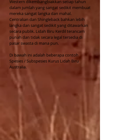
Western dikembangbiakkan setiap tahun
dalam jumlah yang sangat sedikit membuat
mereka sangat langka dan mahal.
Centralian dan Shingleback bahkan lebih
langka dan sangat sedikit yang ditawarkan
secara publik. Lidah Biru Kerdil terancam
punah dan tidak secara legal tersedia di
pasar swasta di mana pun.
Di bawah ini adalah beberapa contoh
Spesies / Subspesies Kurus Lidah Biru
Australia.