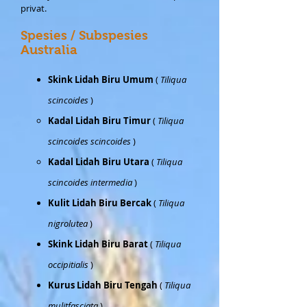
privat.
Spesies / Subspesies
Australia
Skink Lidah Biru Umum
(
Tiliqua
scincoides
)
Kadal Lidah Biru Timur
(
Tiliqua
scincoides scincoides
)
Kadal Lidah Biru Utara
(
Tiliqua
scincoides intermedia
)
Kulit Lidah Biru Bercak
(
Tiliqua
nigrolutea
)
Skink Lidah Biru Barat
(
Tiliqua
occipitialis
)
Kurus Lidah Biru Tengah
(
Tiliqua
mulitfasciata
)