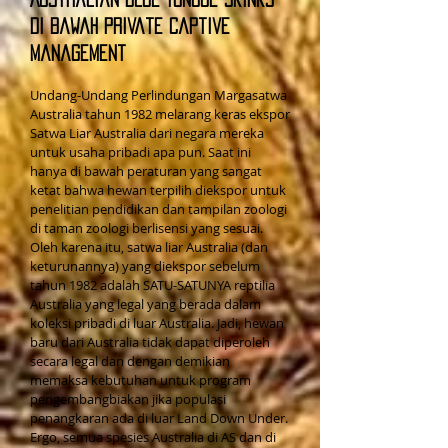
di bawah Private Captive
Management
Undang-Undang Perlindungan Margasatwa
Australia tahun 1982 melarang keras ekspor
Satwa Liar Australia dari negara mereka
untuk usaha pribadi apa pun. Saat ini
hanya di bawah peraturan yang sangat
ketat bahwa hewan terpilih diekspor untuk
penelitian pendidikan dan tampilan zoologi
di taman zoologi berlisensi yang sesuai.
Oleh karena itu, satwa liar Australia (dan
keturunannya) yang diekspor sebelum
tahun 1982 adalah SATU-SATUNYA reptilia
Australia yang legal yang berada dalam
koleksi pribadi di luar Australia. Jadi, hewan
baru dari Australia tidak dapat diperoleh
secara legal dan dengan demikian
memaksa kebutuhan untuk program
pengembangbiakan jika populasi
penangkaran ada di luar Land Down Under.
Ergo, semua spesies Australia di AS dan di