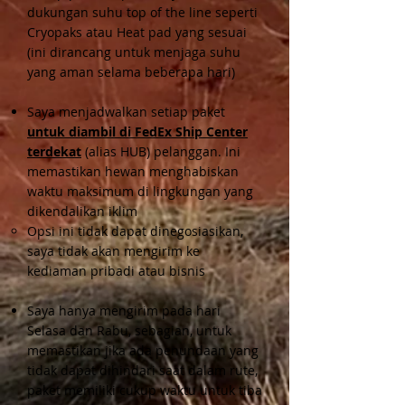
dukungan suhu top of the line seperti
Cryopaks atau Heat pad yang sesuai
(ini dirancang untuk menjaga suhu
yang aman selama beberapa hari)
Saya menjadwalkan setiap paket
untuk diambil di FedEx Ship Center
terdekat
(alias HUB) pelanggan. Ini
memastikan hewan menghabiskan
waktu maksimum di lingkungan yang
dikendalikan iklim
Opsi ini tidak dapat dinegosiasikan,
saya tidak akan mengirim ke
kediaman pribadi atau bisnis
Saya hanya mengirim pada hari
Selasa dan Rabu, sebagian, untuk
memastikan jika ada penundaan yang
tidak dapat dihindari saat dalam rute,
paket memiliki
cukup
waktu untuk tiba