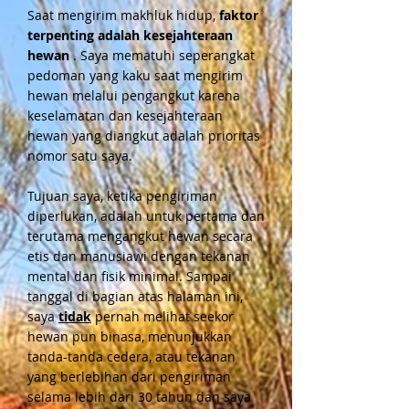
Saat mengirim makhluk hidup,
faktor
terpenting adalah kesejahteraan
hewan
. Saya mematuhi seperangkat
pedoman yang kaku saat mengirim
hewan melalui pengangkut karena
keselamatan dan kesejahteraan
hewan yang diangkut adalah prioritas
nomor satu saya.
Tujuan saya, ketika pengiriman
diperlukan, adalah untuk pertama dan
terutama mengangkut hewan secara
etis dan manusiawi dengan tekanan
mental dan fisik minimal. Sampai
tanggal di bagian atas halaman ini,
saya
tidak
pernah melihat seekor
hewan pun binasa, menunjukkan
tanda-tanda cedera, atau tekanan
yang berlebihan dari pengiriman
selama lebih dari 30 tahun dan saya