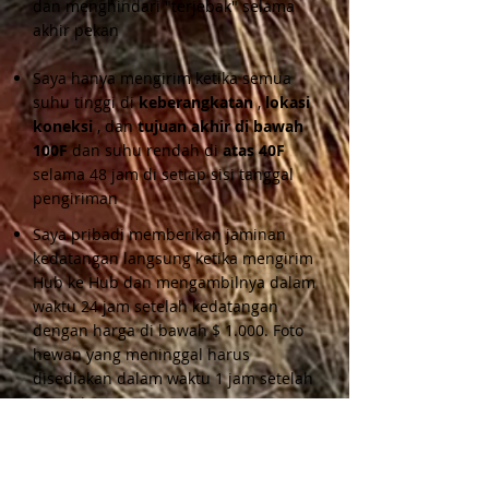
dan menghindari "terjebak" selama
akhir pekan
Saya hanya mengirim ketika semua
suhu tinggi di
keberangkatan
,
lokasi
koneksi
, dan
tujuan akhir di
bawah
100F
dan suhu rendah di
atas 40F
selama 48 jam di setiap sisi tanggal
pengiriman
Saya pribadi memberikan jaminan
kedatangan langsung ketika mengirim
Hub ke Hub dan mengambilnya dalam
waktu 24 jam setelah kedatangan
dengan harga di bawah $ 1.000. Foto
hewan yang meninggal harus
disediakan dalam waktu 1 jam setelah
pengiriman
JIKA Anda memilih untuk menyertakan
dan membayar asuransi kedatangan