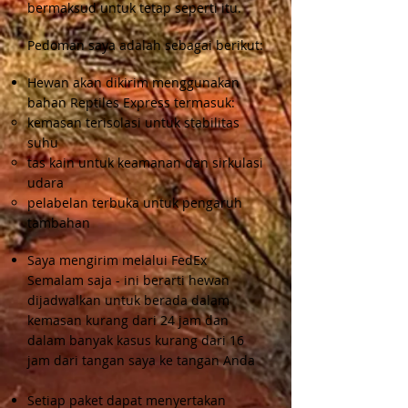
bermaksud untuk tetap seperti itu.
Pedoman saya adalah sebagai berikut:
Hewan akan dikirim menggunakan
bahan Reptiles Express termasuk:
kemasan terisolasi untuk stabilitas
suhu
tas kain untuk keamanan dan sirkulasi
udara
pelabelan terbuka untuk pengaruh
tambahan
Saya mengirim melalui FedEx
Semalam saja - ini berarti hewan
dijadwalkan untuk berada dalam
kemasan kurang dari 24 jam dan
dalam banyak kasus kurang dari 16
jam dari tangan saya ke tangan Anda
Setiap paket dapat menyertakan