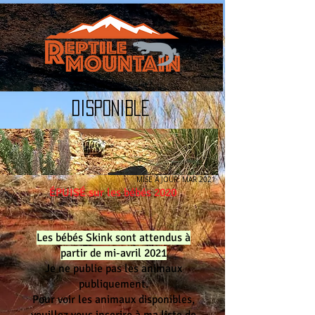
Disponible
MISE À JOUR: MAR 2021
ÉPUISÉ sur les bébés 2020
Les bébés Skink sont attendus à
partir de mi-avril 2021
Je ne publie pas les animaux
publiquement.
Pour voir les animaux disponibles,